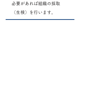
必要があれば組織の採取
（生検）を行います。
05
ストレッチャーに
寝たままリカバリ
ールームへ移動
鎮静剤を使った検査の後
は、鎮静剤の拮抗薬を投与
して目覚めを促します。そ
の後はしっかり覚めるまで
少しお休みいただいており