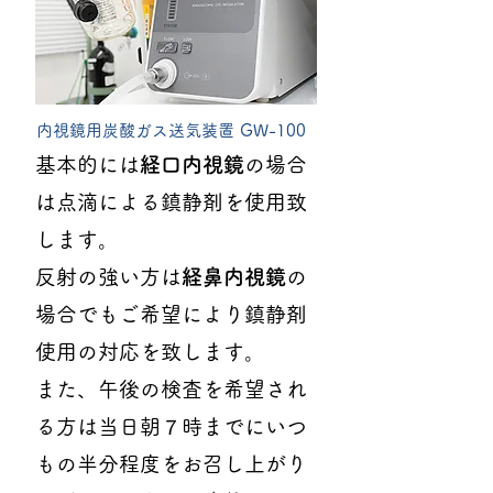
内視鏡用炭酸ガス送気装置 GW-100
基本的には
経口内視鏡
の場合
は点滴による鎮静剤を使用致
します。
反射の強い方は
経鼻内視鏡
の
場合でもご希望により鎮静剤
使用の対応を致します。
また、午後の検査を希望され
る方は当日朝７時までにいつ
もの半分程度をお召し上がり