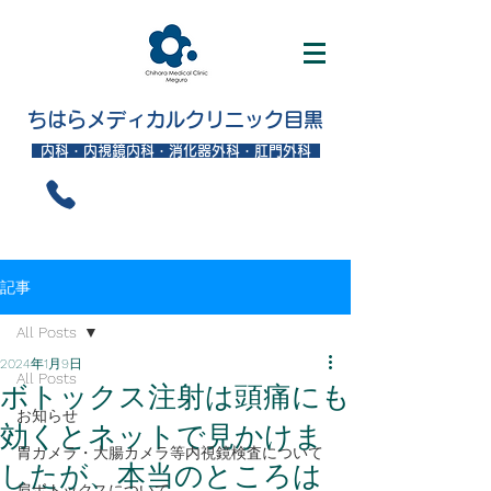
ちはらメディカルクリニック目黒
内科・内視鏡内科・消化器外科・肛門外科
記事
All Posts
2024年1月9日
All Posts
ボトックス注射は頭痛にも
お知らせ
効くとネットで見かけま
胃カメラ・大腸カメラ等内視鏡検査について
したが、本当のところは
肩ボトックスについて