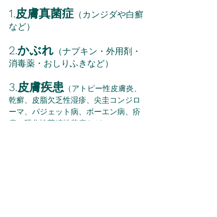
1.皮膚真菌症
（カンジダや白癬
など）
2.かぶれ
（ナプキン・外用剤・
消毒薬・おしりふきなど）
3.皮膚疾患
（アトピー性皮膚炎、
乾癬、皮脂欠乏性湿疹、尖圭コンジロ
ーマ、パジェット病、ボーエン病、疥
癬、硬化性萎縮性苔癬など）
4.痔疾患
（脱肛、痔瘻、裂肛）
などがありますので受診して下さい。
ご予約はこちらからお願いします。
痔のお悩みに関して
便秘のお悩みに関して