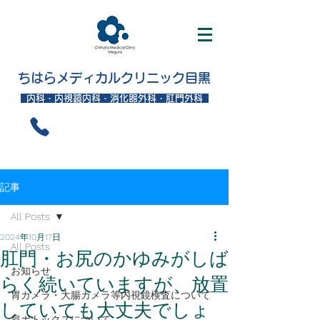
ちはらメディカルクリニック目黒
内科・内視鏡内科・消化器外科・肛門外科
記事
All Posts
2024年10月17日
All Posts
肛門・お尻のかゆみがしば
お知らせ
らく続いていますが、放置
胃カメラ・大腸カメラ等内視鏡検査について
していても大丈夫でしょ
肩ボトックスについて