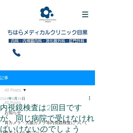
ちはらメディカルクリニック目黒
内科・内視鏡内科・消化器外科・肛門外科
記事
All Posts
2024年9月24日
All Posts
内視鏡検査は2回目です
お知らせ
が、同じ病院で受けなけれ
胃カメラ・大腸カメラ等内視鏡検査について
ばいけないのでしょう
肩ボトックスについて