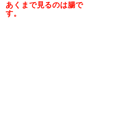
あくまで見るのは腸で
す。
ただ異常所見がない場合、肛門の観察
にはそれほど時間はかけません。
また、当クリニックでは
女性の看護師
が検査のサポートを行っていますので
問題なく検査を受けられます。
お悩みの時は、お気軽にご相談くださ
い。
ご予約はこちらからお願いします。
胃カメラ・大腸カメラ等内視鏡検査について