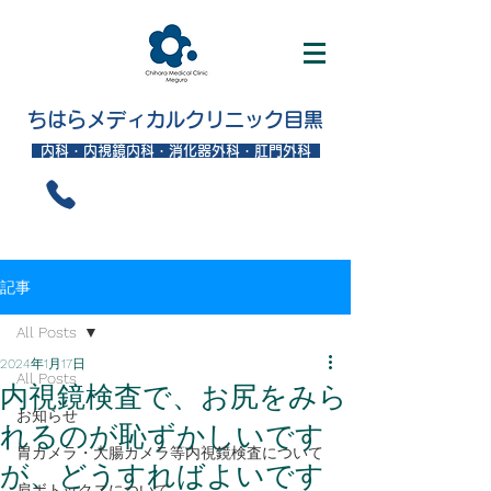
ちはらメディカルクリニック目黒
内科・内視鏡内科・消化器外科・肛門外科
記事
All Posts
2024年1月17日
All Posts
内視鏡検査で、お尻をみら
お知らせ
れるのが恥ずかしいです
胃カメラ・大腸カメラ等内視鏡検査について
が、どうすればよいです
肩ボトックスについて