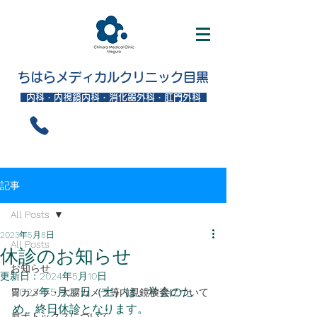
ちはらメディカルクリニック目黒
内科・内視鏡内科・消化器外科・肛門外科
記事
All Posts
2023年5月8日
All Posts
休診のお知らせ
お知らせ
更新日：
2024年5月10日
2023年5月27日（土）は、学会のた
胃カメラ・大腸カメラ等内視鏡検査について
め、終日休診となります。
肩ボトックスについて