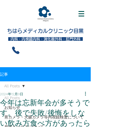
ちはらメディカルクリニック目黒
内科・内視鏡内科・消化器外科・肛門外科
記事
All Posts
2024年12月9日
All Posts
今年は忘新年会が多そうで
お知らせ
す。後で失敗/後悔をしな
胃カメラ・大腸カメラ等内視鏡検査について
い飲み方食べ方があったら
肩ボトックスについて