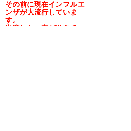
その前に現在インフルエ
ンザが大流行していま
す。
出席しない事が肝要で
す。
ご予約はこちらからお願いします。
下痢のお悩みに関して
コメント