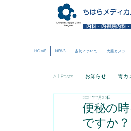
ちはらメディカ
内科・内視鏡内科・
HOME
NEWS
当院について
大腸カメラ
All Posts
お知らせ
胃カ
2024年7月29日
痔のお悩みに関して
便
便秘の時
ですか？