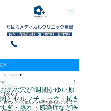
ちはらメディカルクリニック目黒
内科・内視鏡内科・消化器外科・肛門外科
記事
All Posts
5月8日
All Posts
お尻の穴が1週間かゆい原
お知らせ
因とセルフチェック｜拭き
胃カメラ・大腸カメラ等内視鏡検査について
すぎ・蒸れ・感染症など医
肩ボトックスについて