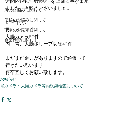
月間内視鏡件数100件を上回る事が出来
ました。有難うございました。
痔のお悩みに関して
便秘のお悩みに関して
107件内訳
胃カメラ55件
下痢のお悩みに関して
大腸カメラ52件
企業検診に関して
内　胃、大腸ポリープ切除43件
まだまだ余力がありますので頑張って
行きたい思います。
何卒宜しくお願い致します。
お知らせ
胃カメラ・大腸カメラ等内視鏡検査について