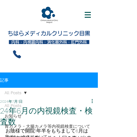
ちはらメディカルクリニック目黒
内科・内視鏡内科・消化器外科・肛門外科
記事
All Posts
2024年7月1日
All Posts
24年6月の内視鏡検査・検
お知らせ
査数
胃カメラ・大腸カメラ等内視鏡検査について
お陰様で開院1年半をもちまして6月は
肩ボトックスについて