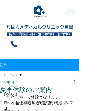
ちはらメディカルクリニック目黒
内科・内視鏡内科・消化器外科・肛門外科
記事
All Posts
2024年7月1日
All Posts
夏季休診のご案内
お知らせ
8/10〜8/14まで休診となります。
胃カメラ・大腸カメラ等内視鏡検査について
8/15午後より通常通り診療いたしま
す。
肩ボトックスについて