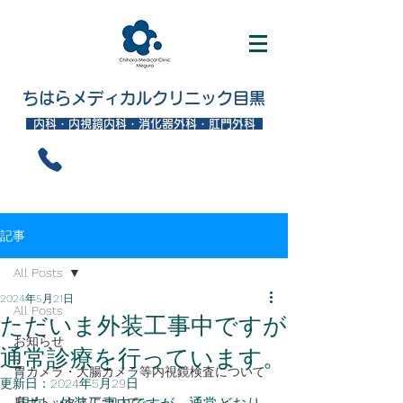
ちはらメディカルクリニック目黒
内科・内視鏡内科・消化器外科・肛門外科
記事
All Posts
2024年5月21日
All Posts
ただいま外装工事中ですが
お知らせ
通常診療を行っています。
胃カメラ・大腸カメラ等内視鏡検査について
更新日：
2024年5月29日
肩ボトックスについて